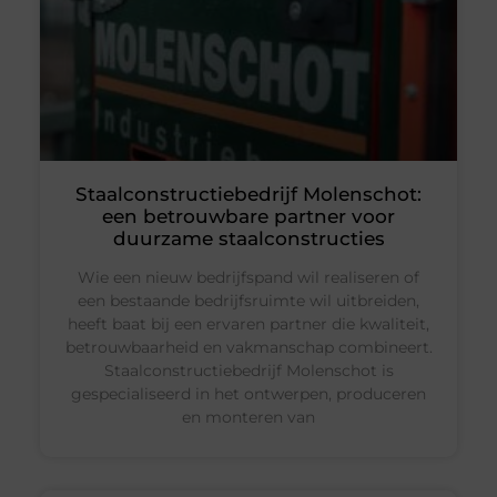
Staalconstructiebedrijf Molenschot:
een betrouwbare partner voor
duurzame staalconstructies
Wie een nieuw bedrijfspand wil realiseren of
een bestaande bedrijfsruimte wil uitbreiden,
heeft baat bij een ervaren partner die kwaliteit,
betrouwbaarheid en vakmanschap combineert.
Staalconstructiebedrijf Molenschot is
gespecialiseerd in het ontwerpen, produceren
en monteren van