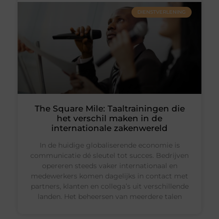
DIENSTVERLENING
The Square Mile: Taaltrainingen die
het verschil maken in de
internationale zakenwereld
In de huidige globaliserende economie is
communicatie dé sleutel tot succes. Bedrijven
opereren steeds vaker internationaal en
medewerkers komen dagelijks in contact met
partners, klanten en collega’s uit verschillende
landen. Het beheersen van meerdere talen