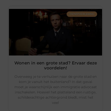
DIENSTVERLENING
Wonen in een grote stad? Ervaar deze
voordelen!
Overweeg je te verhuizen naar de grote stad en
kom je vanuit het buitenland? In dat geval
moet je waarschijnlijk een immigratie advocaat
inschakelen. Hoewel het platteland een rustige,
schilderachtige achtergrond biedt, mist het
veel