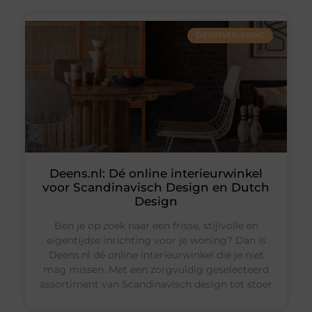
DIENSTVERLENING
Deens.nl: Dé online interieurwinkel
voor Scandinavisch Design en Dutch
Design
Ben je op zoek naar een frisse, stijlvolle en
eigentijdse inrichting voor je woning? Dan is
Deens.nl dé online interieurwinkel die je niet
mag missen. Met een zorgvuldig geselecteerd
assortiment van Scandinavisch design tot stoer