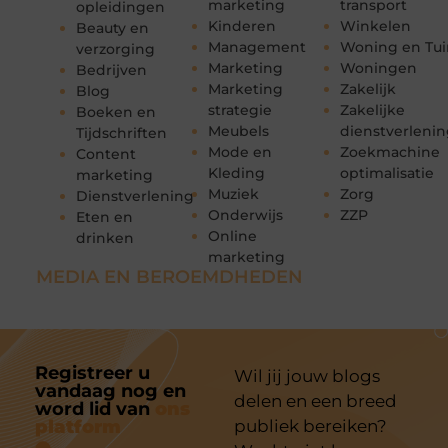
marketing
transport
opleidingen
Kinderen
Winkelen
Beauty en
Management
Woning en Tui
verzorging
Marketing
Woningen
Bedrijven
Marketing
Zakelijk
Blog
strategie
Zakelijke
Boeken en
Meubels
dienstverleni
Tijdschriften
Mode en
Zoekmachine
Content
Kleding
optimalisatie
marketing
Muziek
Zorg
Dienstverlening
Onderwijs
ZZP
Eten en
Online
drinken
marketing
MEDIA EN BEROEMDHEDEN
Registreer u
Wil jij jouw blogs
vandaag nog en
delen en een breed
word lid van
ons
platform
publiek bereiken?