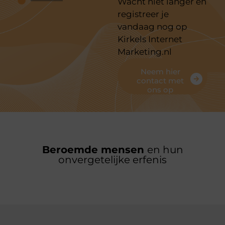
Wacht niet langer en
registreer je
vandaag nog op
Kirkels Internet
Marketing.nl
Neem hier
contact met
ons op
Beroemde mensen
en hun
onvergetelijke erfenis