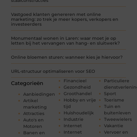
staalconstructies
Vastgoed klanten genereren met online
marketing: zo trek je meer kopers, verkopers en
investeerders
Monumentaal wonen in Laren: waar moet je op
letten bij het vervangen van hang- en sluitwerk?
Online bloemen sturen: wanneer kies je hiervoor?
URL-structuur optimaliseren voor SEO
Financieel
Particuliere
Categorieën
Gezondheid
dienstverleni
Groothandel
Sport
Aanbiedingen
Hobby en vrije
Toerisme
Artikel
tijd
Tuin en
marketing
Huishoudelijk
buitenleven
Attracties
Industrie
Tweewielers
Auto's en
Internet
Vakantie
Motoren
Internet
Vervoer en
Banen en