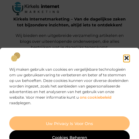
Kirkels Internetmarketing – Van de dagelijkse zaken
tot bijzondere inzichten, altijd iets te ontdekken!
Wij bieden een uitgebreide verzameling artikelen en
blogs over uiteenlopende onderwerpen, die alles
bestrijken wat je dagelijks tegenkomt.
Onze informatie
Wij maken gebruik van cookies en vergelijkbare technologieën
Backlinks Kopen: Wat Jij Moet Weten om het Slim te Doen
Manieren om geld te verdienen met je website: zo haal je er maximaal uit
om uw gebruikservaring te verbeteren en beter af te stemmen
op uw behoeften. Deze cookies kunnen voor diverse doeleinden
Bericht categorie
worden ingezet, zoals het aanbieden van gepersonaliseerde
advertenties en het analyseren van het gebruik van onze
website. Voor meer informatie kunt u
ons cookiebeleid
raadplegen.
Ga Naar Bo
Uw Privacy Is Voor Ons
Website index
Cookiebeleid (EU)
@2025 www.kirkels-internetmarketing.nl. All Right Reserved.
Cookies Beheren