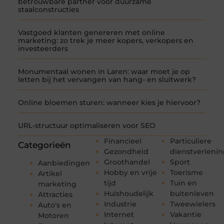
betrouwbare partner voor duurzame
staalconstructies
Vastgoed klanten genereren met online
marketing: zo trek je meer kopers, verkopers en
investeerders
Monumentaal wonen in Laren: waar moet je op
letten bij het vervangen van hang- en sluitwerk?
Online bloemen sturen: wanneer kies je hiervoor?
URL-structuur optimaliseren voor SEO
Financieel
Particuliere
Categorieën
Gezondheid
dienstverleni
Groothandel
Sport
Aanbiedingen
Hobby en vrije
Toerisme
Artikel
tijd
Tuin en
marketing
Huishoudelijk
buitenleven
Attracties
Industrie
Tweewielers
Auto's en
Internet
Vakantie
Motoren