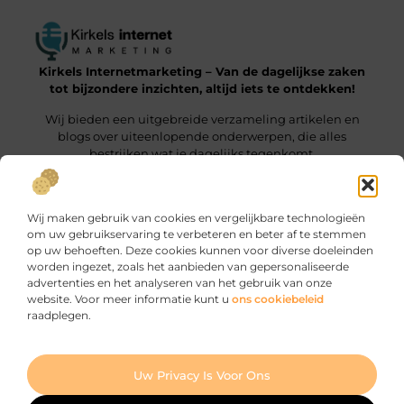
Kirkels Internetmarketing – Van de dagelijkse zaken
tot bijzondere inzichten, altijd iets te ontdekken!
Wij bieden een uitgebreide verzameling artikelen en
blogs over uiteenlopende onderwerpen, die alles
bestrijken wat je dagelijks tegenkomt.
Onze informatie
Wij maken gebruik van cookies en vergelijkbare technologieën
Backlinks Kopen: Wat Jij Moet Weten om het Slim te Doen
Manieren om geld te verdienen met je website: zo haal je er maximaal uit
om uw gebruikservaring te verbeteren en beter af te stemmen
op uw behoeften. Deze cookies kunnen voor diverse doeleinden
Bericht categorie
worden ingezet, zoals het aanbieden van gepersonaliseerde
advertenties en het analyseren van het gebruik van onze
website. Voor meer informatie kunt u
ons cookiebeleid
raadplegen.
Ga Naar Bo
Uw Privacy Is Voor Ons
Website index
Cookiebeleid (EU)