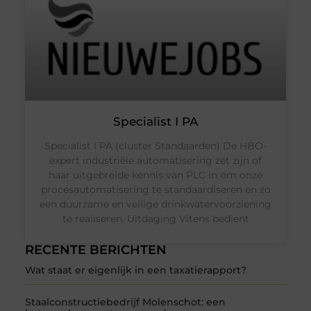
Specialist I PA
Specialist I PA (cluster Standaarden) De HBO-
expert industriële automatisering zet zijn of
haar uitgebreide kennis van PLC in om onze
procesautomatisering te standaardiseren en zo
een duurzame en veilige drinkwatervoorziening
te realiseren. Uitdaging Vitens bedient
RECENTE BERICHTEN
Wat staat er eigenlijk in een taxatierapport?
Staalconstructiebedrijf Molenschot: een