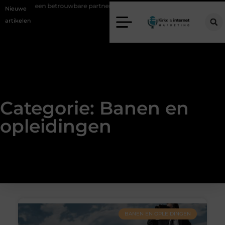
nschot: een betrouwbare partner voor duurzame staalconstructies
Vas
Nieuwe
artikelen
Categorie: Banen en
opleidingen
BANEN EN OPLEIDINGEN