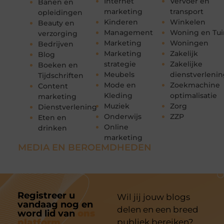
Internet
Vervoer en
Banen en
marketing
transport
opleidingen
Kinderen
Winkelen
Beauty en
Management
Woning en Tui
verzorging
Marketing
Woningen
Bedrijven
Marketing
Zakelijk
Blog
strategie
Zakelijke
Boeken en
Meubels
dienstverleni
Tijdschriften
Mode en
Zoekmachine
Content
Kleding
optimalisatie
marketing
Muziek
Zorg
Dienstverlening
Onderwijs
ZZP
Eten en
Online
drinken
marketing
MEDIA EN BEROEMDHEDEN
Registreer u
Wil jij jouw blogs
vandaag nog en
delen en een breed
word lid van
ons
platform
publiek bereiken?