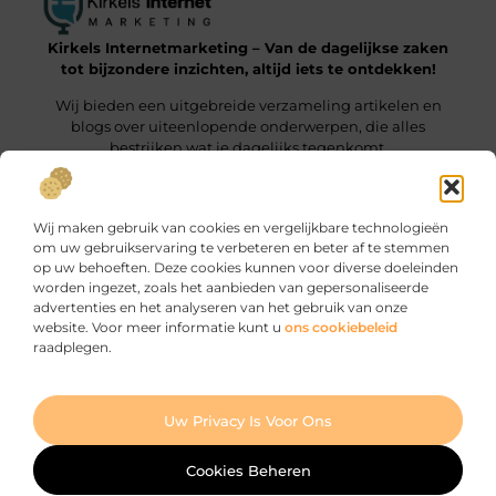
Kirkels Internetmarketing – Van de dagelijkse zaken
tot bijzondere inzichten, altijd iets te ontdekken!
Wij bieden een uitgebreide verzameling artikelen en
blogs over uiteenlopende onderwerpen, die alles
bestrijken wat je dagelijks tegenkomt.
Onze informatie
Wij maken gebruik van cookies en vergelijkbare technologieën
Backlinks Kopen: Wat Jij Moet Weten om het Slim te Doen
Manieren om geld te verdienen met je website: zo haal je er maximaal uit
om uw gebruikservaring te verbeteren en beter af te stemmen
op uw behoeften. Deze cookies kunnen voor diverse doeleinden
Bericht categorie
worden ingezet, zoals het aanbieden van gepersonaliseerde
advertenties en het analyseren van het gebruik van onze
website. Voor meer informatie kunt u
ons cookiebeleid
raadplegen.
Ga Naar Bo
Uw Privacy Is Voor Ons
Website index
Cookiebeleid (EU)
@2025 www.kirkels-internetmarketing.nl. All Right Reserved.
Cookies Beheren