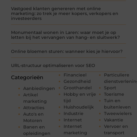
Vastgoed klanten genereren met online
marketing: zo trek je meer kopers, verkopers en
investeerders
Monumentaal wonen in Laren: waar moet je op
letten bij het vervangen van hang- en sluitwerk?
Online bloemen sturen: wanneer kies je hiervoor?
URL-structuur optimaliseren voor SEO
Financieel
Particuliere
Categorieën
Gezondheid
dienstverleni
Groothandel
Sport
Aanbiedingen
Hobby en vrije
Toerisme
Artikel
tijd
Tuin en
marketing
Huishoudelijk
buitenleven
Attracties
Industrie
Tweewielers
Auto's en
Internet
Vakantie
Motoren
Internet
Vervoer en
Banen en
marketing
transport
opleidingen