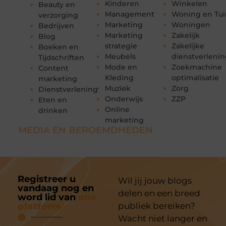
Kinderen
Winkelen
Beauty en
Management
Woning en Tui
verzorging
Marketing
Woningen
Bedrijven
Marketing
Zakelijk
Blog
strategie
Zakelijke
Boeken en
Meubels
dienstverleni
Tijdschriften
Mode en
Zoekmachine
Content
Kleding
optimalisatie
marketing
Muziek
Zorg
Dienstverlening
Onderwijs
ZZP
Eten en
Online
drinken
marketing
MEDIA EN BEROEMDHEDEN
Registreer u
Wil jij jouw blogs
vandaag nog en
delen en een breed
word lid van
ons
platform
publiek bereiken?
Wacht niet langer en