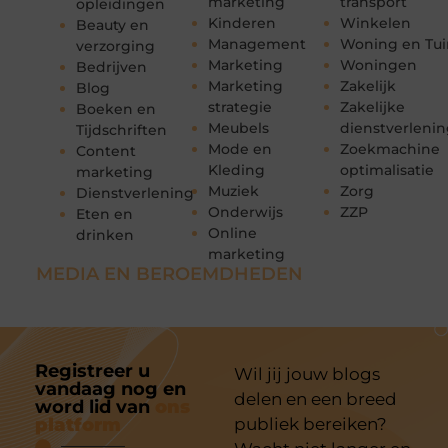
marketing
transport
opleidingen
Kinderen
Winkelen
Beauty en
Management
Woning en Tui
verzorging
Marketing
Woningen
Bedrijven
Marketing
Zakelijk
Blog
strategie
Zakelijke
Boeken en
Meubels
dienstverleni
Tijdschriften
Mode en
Zoekmachine
Content
Kleding
optimalisatie
marketing
Muziek
Zorg
Dienstverlening
Onderwijs
ZZP
Eten en
Online
drinken
marketing
MEDIA EN BEROEMDHEDEN
Registreer u
Wil jij jouw blogs
vandaag nog en
delen en een breed
word lid van
ons
platform
publiek bereiken?