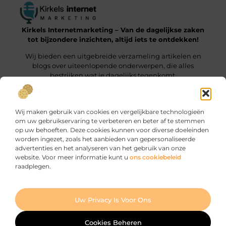
Kirkels Internetmarketing – Van de dagelijkse zaken
tot bijzondere inzichten, altijd iets te ontdekken!
Wij bieden een uitgebreide verzameling artikelen en
blogs over uiteenlopende onderwerpen, die alles
bestrijken wat je dagelijks tegenkomt.
Onze informatie
Wij maken gebruik van cookies en vergelijkbare technologieën
Backlinks Kopen: Wat Jij Moet Weten om het Slim te Doen
Manieren om geld te verdienen met je website: zo haal je er maximaal uit
om uw gebruikservaring te verbeteren en beter af te stemmen
op uw behoeften. Deze cookies kunnen voor diverse doeleinden
Bericht categorie
worden ingezet, zoals het aanbieden van gepersonaliseerde
advertenties en het analyseren van het gebruik van onze
website. Voor meer informatie kunt u
ons cookiebeleid
raadplegen.
Ga Naar Bo
Uw Privacy Is Voor Ons
Website index
Cookiebeleid (EU)
@2025 www.kirkels-internetmarketing.nl. All Right Reserved.
Cookies Beheren