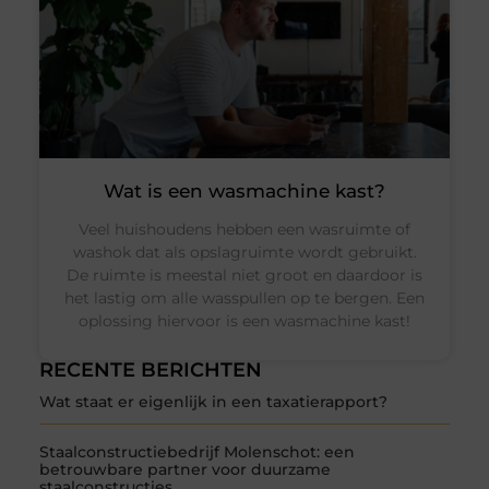
Wat is een wasmachine kast?
Veel huishoudens hebben een wasruimte of
washok dat als opslagruimte wordt gebruikt.
De ruimte is meestal niet groot en daardoor is
het lastig om alle wasspullen op te bergen. Een
oplossing hiervoor is een wasmachine kast!
RECENTE BERICHTEN
Wat staat er eigenlijk in een taxatierapport?
Staalconstructiebedrijf Molenschot: een
betrouwbare partner voor duurzame
staalconstructies