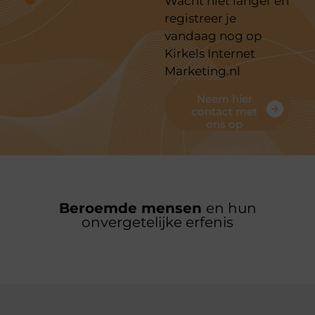
Wacht niet langer en
registreer je
vandaag nog op
Kirkels Internet
Marketing.nl
Neem hier
contact met
ons op
Beroemde mensen
en hun
onvergetelijke erfenis