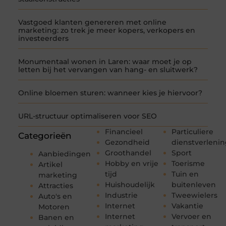
Vastgoed klanten genereren met online
marketing: zo trek je meer kopers, verkopers en
investeerders
Monumentaal wonen in Laren: waar moet je op
letten bij het vervangen van hang- en sluitwerk?
Online bloemen sturen: wanneer kies je hiervoor?
URL-structuur optimaliseren voor SEO
Financieel
Particuliere
Categorieën
Gezondheid
dienstverleni
Groothandel
Sport
Aanbiedingen
Hobby en vrije
Toerisme
Artikel
tijd
Tuin en
marketing
Huishoudelijk
buitenleven
Attracties
Industrie
Tweewielers
Auto's en
Internet
Vakantie
Motoren
Internet
Vervoer en
Banen en