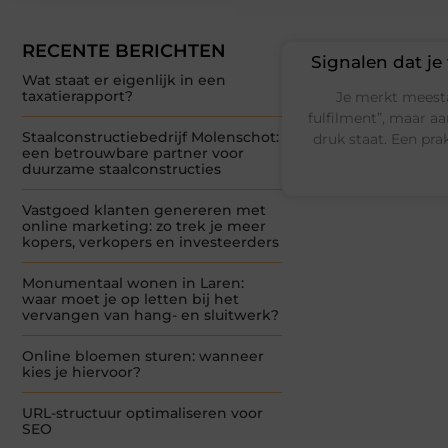
RECENTE BERICHTEN
Signalen dat je
Wat staat er eigenlijk in een
taxatierapport?
Je merkt meesta
fulfilment”, maar aa
Staalconstructiebedrijf Molenschot:
druk staat. Een prak
een betrouwbare partner voor
duurzame staalconstructies
Vastgoed klanten genereren met
online marketing: zo trek je meer
kopers, verkopers en investeerders
Monumentaal wonen in Laren:
waar moet je op letten bij het
vervangen van hang- en sluitwerk?
Online bloemen sturen: wanneer
kies je hiervoor?
URL-structuur optimaliseren voor
SEO