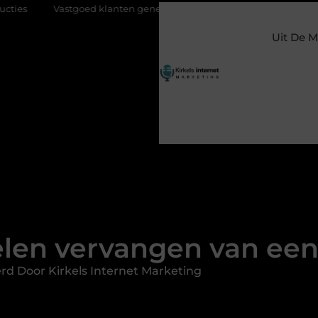
ed klanten genereren met online marketing: zo trek je meer kopers,
Uit De M
elen vervangen van ee
rd Door Kirkels Internet Marketing