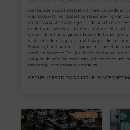
Wat staat er eigenlijk in een taxatierapp
Een taxatierapport bestaat uit meer onderdelen d
waarde bevat het rapport een beschrijving van de 
recent verkochte woningen in de buurt en een over
onderhoud. Wie voor het eerst met een officieel t
verrast door hoe uitgebreid de onderbouwing daadw
vaak meerdere pagina’s, met bijlagen die per onde
Bussum, heeft aan zo’n rapport net zoveel houvast
details tellen mee Ook juridische en bouwkundige
volgens de officiële meetinstructie en eventuele e
belangrijk voor de bank, omdat ze
GEPUBLICEERD DOOR KIRKELS INTERNET M
WONINGEN