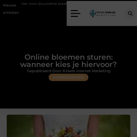
or duurzame staalconstructies
Vastgoed klanten genereren met online
Nieuwe
artikelen
Online bloemen sturen:
wanneer kies je hiervoor?
Gepubliceerd Door Kirkels Internet Marketing
AANBIEDINGEN