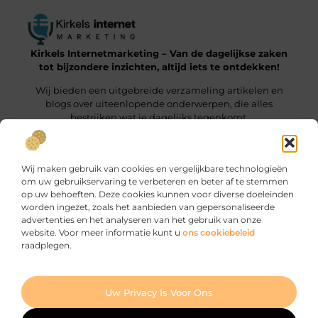
Kirkels Internetmarketing – Van de dagelijkse zaken
tot bijzondere inzichten, altijd iets te ontdekken!
Wij bieden een uitgebreide verzameling artikelen en
blogs over uiteenlopende onderwerpen, die alles
bestrijken wat je dagelijks tegenkomt.
Onze informatie
Wij maken gebruik van cookies en vergelijkbare technologieën
Backlinks Kopen: Wat Jij Moet Weten om het Slim te Doen
Manieren om geld te verdienen met je website: zo haal je er maximaal uit
om uw gebruikservaring te verbeteren en beter af te stemmen
op uw behoeften. Deze cookies kunnen voor diverse doeleinden
Bericht categorie
worden ingezet, zoals het aanbieden van gepersonaliseerde
advertenties en het analyseren van het gebruik van onze
website. Voor meer informatie kunt u
ons cookiebeleid
raadplegen.
Ga Naar Bo
Uw Privacy Is Voor Ons
Website index
Cookiebeleid (EU)