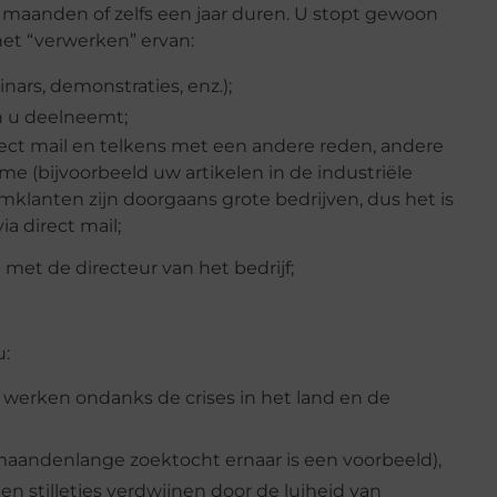
s maanden of zelfs een jaar duren. U stopt gewoon
het “verwerken” ervan:
rs, demonstraties, enz.);
n u deelneemt;
ect mail en telkens met een andere reden, andere
lame (bijvoorbeeld uw artikelen in de industriële
omklanten zijn doorgaans grote bedrijven, dus het is
a direct mail;
met de directeur van het bedrijf;
u:
l werken ondanks de crises in het land en de
 maandenlange zoektocht ernaar is een voorbeeld),
en stilletjes verdwijnen door de luiheid van