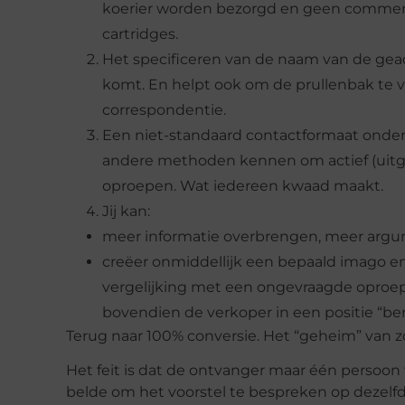
koerier worden bezorgd en geen commerc
cartridges.
Het specificeren van de naam van de geadr
komt. En helpt ook om de prullenbak te v
correspondentie.
Een niet-standaard contactformaat onder
andere methoden kennen om actief (uitg
oproepen. Wat iedereen kwaad maakt.
Jij kan:
meer informatie overbrengen, meer argu
creëer onmiddellijk een bepaald imago en
vergelijking met een ongevraagde oproep
bovendien de verkoper in een positie “be
Terug naar 100% conversie. Het “geheim” van zo’
Het feit is dat de ontvanger maar één persoo
belde om het voorstel te bespreken op dezelfd