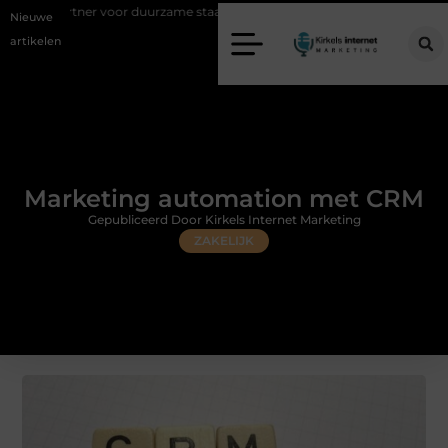
oor duurzame staalconstructies
Vastgoed klanten genereren met onlin
Nieuwe
artikelen
Marketing automation met CRM
Gepubliceerd Door Kirkels Internet Marketing
ZAKELIJK