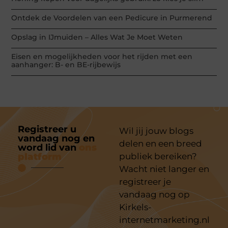
Ontdek de Voordelen van een Pedicure in Purmerend
Opslag in IJmuiden – Alles Wat Je Moet Weten
Eisen en mogelijkheden voor het rijden met een
aanhanger: B- en BE-rijbewijs
Registreer u
Wil jij jouw blogs
vandaag nog en
delen en een breed
word lid van
ons
platform
publiek bereiken?
Wacht niet langer en
registreer je
vandaag nog op
Kirkels-
internetmarketing.nl