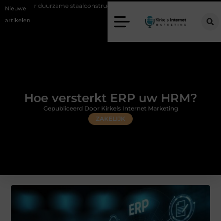
ame staalconstructies
Vastgoed klanten genereren met online marketi
Nieuwe
artikelen
Hoe versterkt ERP uw HRM?
Gepubliceerd Door Kirkels Internet Marketing
ZAKELIJK