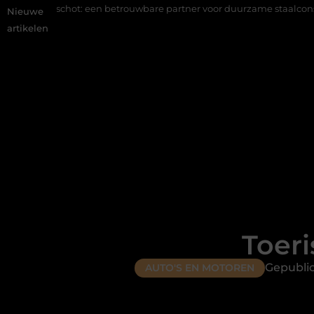
t: een betrouwbare partner voor duurzame staalconstructies
Va
Nieuwe
artikelen
Toeri
Gepublic
AUTO'S EN MOTOREN