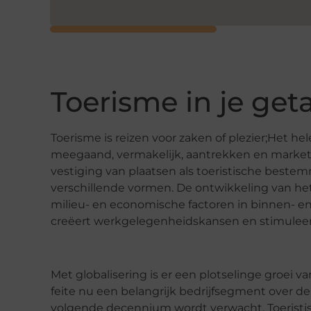
Toerisme in je get
Toerisme is reizen voor zaken of plezier;Het h
meegaand, vermakelijk, aantrekken en marketi
vestiging van plaatsen als toeristische bestemm
verschillende vormen. De ontwikkeling van het t
milieu- en economische factoren in binnen- en
creëert werkgelegenheidskansen en stimuleer
Met globalisering is er een plotselinge groei va
feite nu een belangrijk bedrijfsegment over de
volgende decennium wordt verwacht. Toeristi