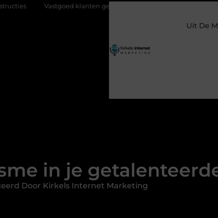
stgoed klanten genereren met online marketing: zo trek je meer kope
Uit De M
sme in je getalenteerd
eerd Door Kirkels Internet Marketing