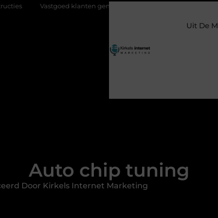
goed klanten genereren met online marketing: zo trek je meer koper
Uit De M
Auto chip tuning
eerd Door Kirkels Internet Marketing