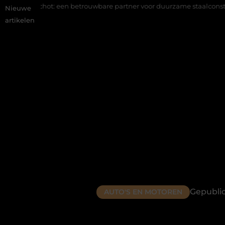
: een betrouwbare partner voor duurzame staalconstructies
Vast
Nieuwe
artikelen
Gepublic
AUTO'S EN MOTOREN