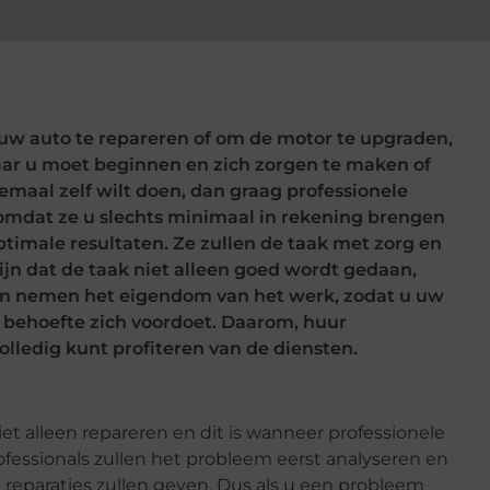
 uw auto te repareren of om de motor te upgraden,
aar u moet beginnen en zich zorgen te maken of
llemaal zelf wilt doen, dan graag professionele
omdat ze u slechts minimaal in rekening brengen
ptimale resultaten. Ze zullen de taak met zorg en
ijn dat de taak niet alleen goed wordt gedaan,
n en nemen het eigendom van het werk, zodat u uw
 behoefte zich voordoet. Daarom, huur
olledig kunt profiteren van de diensten.
iet alleen repareren en dit is wanneer professionele
fessionals zullen het probleem eerst analyseren en
 reparaties zullen geven. Dus als u een probleem