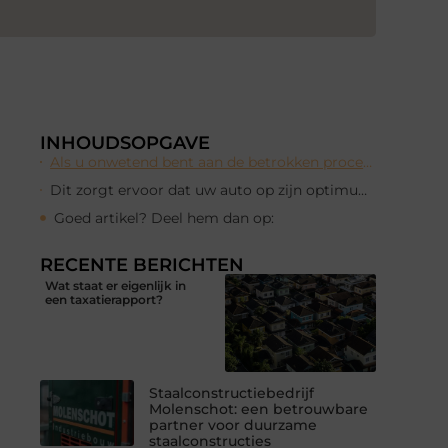
INHOUDSOPGAVE
Als u onwetend bent aan de betrokken processen en tijd wilt besparen, moet u hulp zoeken bij iemand die bekwaam is in dit domein.
Dit zorgt ervoor dat uw auto op zijn optimum uitvoert en er geen extra inspanning moet worden gedaan om het op de best mogelijke manier te behouden.
Goed artikel? Deel hem dan op:
RECENTE BERICHTEN
Wat staat er eigenlijk in
een taxatierapport?
Staalconstructiebedrijf
Molenschot: een betrouwbare
partner voor duurzame
staalconstructies