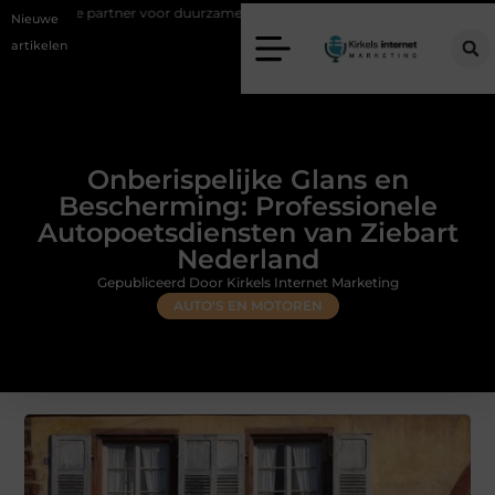
tner voor duurzame staalconstructies
Vastgoed klanten genereren met
Nieuwe
artikelen
Onberispelijke Glans en
Bescherming: Professionele
Autopoetsdiensten van Ziebart
Nederland
Gepubliceerd Door Kirkels Internet Marketing
AUTO'S EN MOTOREN