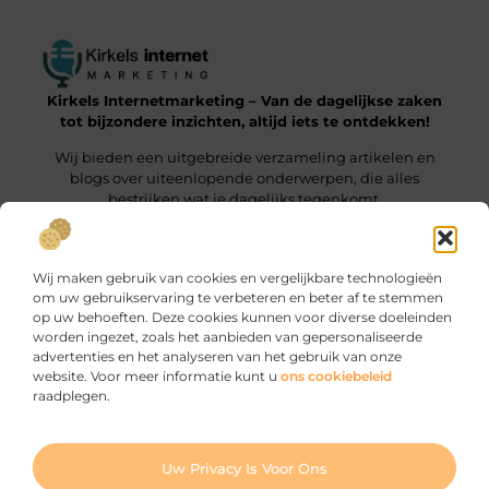
Kirkels Internetmarketing – Van de dagelijkse zaken
tot bijzondere inzichten, altijd iets te ontdekken!
Wij bieden een uitgebreide verzameling artikelen en
blogs over uiteenlopende onderwerpen, die alles
bestrijken wat je dagelijks tegenkomt.
Onze informatie
Wij maken gebruik van cookies en vergelijkbare technologieën
Backlinks Kopen: Wat Jij Moet Weten om het Slim te Doen
Manieren om geld te verdienen met je website: zo haal je er maximaal uit
om uw gebruikservaring te verbeteren en beter af te stemmen
op uw behoeften. Deze cookies kunnen voor diverse doeleinden
Bericht categorie
worden ingezet, zoals het aanbieden van gepersonaliseerde
advertenties en het analyseren van het gebruik van onze
website. Voor meer informatie kunt u
ons cookiebeleid
raadplegen.
Ga Naar Bo
Uw Privacy Is Voor Ons
Website index
Cookiebeleid (EU)