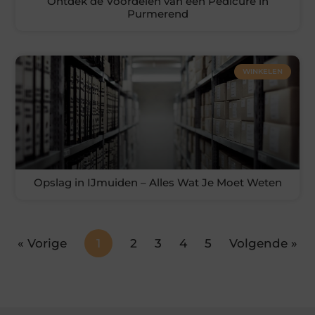
Ontdek de Voordelen van een Pedicure in
Purmerend
WINKELEN
Opslag in IJmuiden – Alles Wat Je Moet Weten
« Vorige
1
2
3
4
5
Volgende »