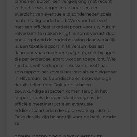
binnen en buiten, een vergelijking met recent
verkochte woningen in de buurt en een
overzicht van eventuele bijzonderheden zoals
achterstallig onderhoud. Wie voor het eerst
met een officieel taxatierapport voor uw huis in
Hilversum te maken krijgt, is soms verrast door
hoe uitgebreid de onderbouwing daadwerkelijk
is. Een taxatierapport in Hilversum beslaat
daardoor vaak meerdere pagina’s, met bijlagen
die per onderdeel apart worden toegelicht. Wie
zijn huis wilt verkopen in Bussum, heeft aan
zo’n rapport net zoveel houvast als een eigenaar
in Hilversum zelf. Juridische en bouwkundige
details tellen mee Ook juridische en
bouwkundige aspecten komen terug in het
rapport, zoals de oppervlakte volgens de
officiële meetinstructie en eventuele
erfdienstbaarheden die op de woning rusten.
Deze details zijn belangrijk voor de bank, omdat
ze
GEPUBLICEERD DOOR KIRKELS INTERNET