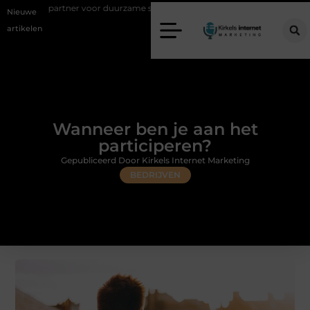
r voor duurzame staalconstructies
Vastgoed klanten genereren met on
Nieuwe
artikelen
Wanneer ben je aan het
participeren?
Gepubliceerd Door Kirkels Internet Marketing
BEDRIJVEN