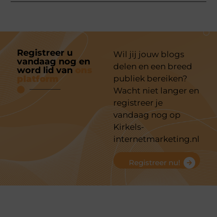
Registreer u
Wil jij jouw blogs
vandaag nog en
delen en een breed
word lid van
ons
platform
publiek bereiken?
Wacht niet langer en
registreer je
vandaag nog op
Kirkels-
internetmarketing.nl
Registreer nu!