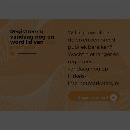
Registreer u
Wil jij jouw blogs
vandaag nog en
delen en een breed
word lid van
ons
platform
publiek bereiken?
Wacht niet langer en
registreer je
vandaag nog op
Kirkels-
internetmarketing.nl
Registreer nu!