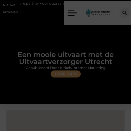
artner voor duurzame staalconstructies
Vastgoed klanten genereren m
Nieuwe
artikelen
Een mooie uitvaart met de
Uitvaartverzorger Utrecht
Gepubliceerd Door Kirkels Internet Marketing
BEDRIJVEN