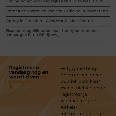
Honing kopen voor dagelijks gebruik: zo kies je slim
Ontdek de Voordelen van een Pedicure in Purmerend
Opslag in IJmuiden – Alles Wat Je Moet Weten
Eisen en mogelijkheden voor het rijden met een
aanhanger: B- en BE-rijbewijs
Registreer u
Wil jij jouw blogs
vandaag nog en
delen en een breed
word lid van
ons
platform
publiek bereiken?
Wacht niet langer en
registreer je
vandaag nog op
Kirkels-
internetmarketing.nl