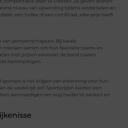
 competitieve sfeer te creëren. Ze geven atleten
extra niveau van opwinding tijdens wedstrijden en
le, een trofee of een certificaat, elke prijs heeft
n van gemeenschapszin. Bij lokale
men mensen samen om hun favoriete teams en
aties met prijzen versterkt de band tussen
nde herinneringen.
l sporters is het krijgen van erkenning voor hun
n de wedstrijd zelf. Sportprijzen bieden een
n hen aanmoedigen om nog harder te werken en
ijkenisse