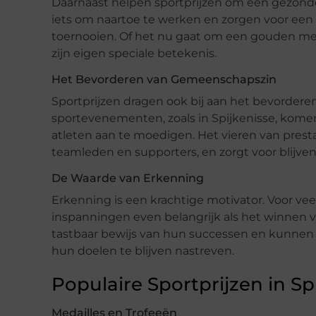
Daarnaast helpen sportprijzen om een gezonde
iets om naartoe te werken en zorgen voor een 
toernooien. Of het nu gaat om een gouden medail
zijn eigen speciale betekenis.
Het Bevorderen van Gemeenschapszin
Sportprijzen dragen ook bij aan het bevordere
sportevenementen, zoals in Spijkenisse, ko
atleten aan te moedigen. Het vieren van prest
teamleden en supporters, en zorgt voor blijve
De Waarde van Erkenning
Erkenning is een krachtige motivator. Voor vee
inspanningen even belangrijk als het winnen va
tastbaar bewijs van hun successen en kunne
hun doelen te blijven nastreven.
Populaire Sportprijzen in Sp
Medailles en Trofeeën