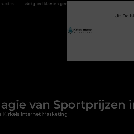
tgoed klanten genereren met online marketing: zo trek je meer koper
Uit De M
gie van Sportprijzen i
 Kirkels Internet Marketing