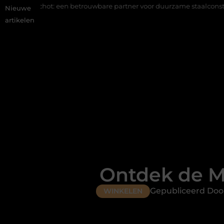
t: een betrouwbare partner voor duurzame staalconstructies
Vas
Nieuwe
artikelen
Ontdek de Ma
Gepubliceerd Door
WINKELEN