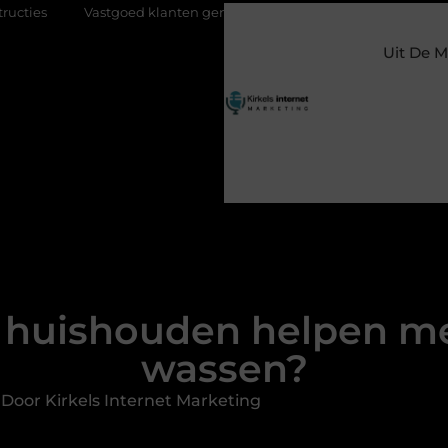
 klanten genereren met online marketing: zo trek je meer kopers, v
Uit De M
n huishouden helpen me
wassen?
Door Kirkels Internet Marketing