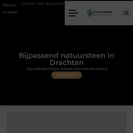
rtner voor duurzame staalconstructies
Vastgoed klanten genereren met
Nieuwe
artikelen
Bijpassend natuursteen in
Drachten
Gepubliceerd Door Kirkels Internet Marketing
BEDRIJVEN