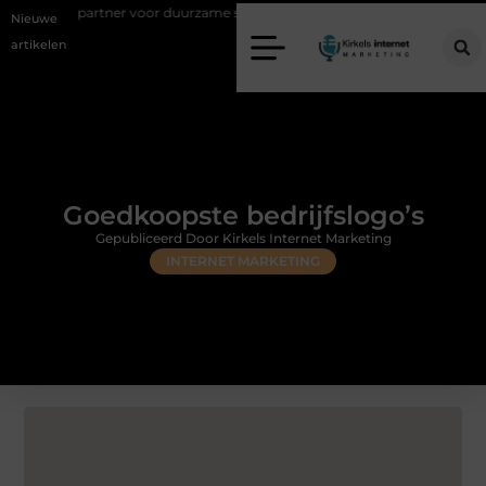
er voor duurzame staalconstructies
Vastgoed klanten genereren met o
Nieuwe
artikelen
Goedkoopste bedrijfslogo’s
Gepubliceerd Door Kirkels Internet Marketing
INTERNET MARKETING