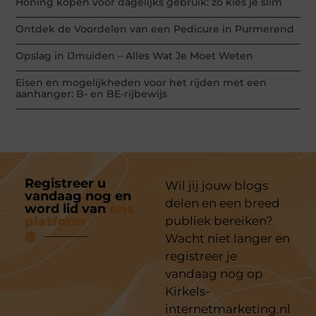
Honing kopen voor dagelijks gebruik: zo kies je slim
Ontdek de Voordelen van een Pedicure in Purmerend
Opslag in IJmuiden – Alles Wat Je Moet Weten
Eisen en mogelijkheden voor het rijden met een
aanhanger: B- en BE-rijbewijs
Registreer u
Wil jij jouw blogs
vandaag nog en
delen en een breed
word lid van
ons
platform
publiek bereiken?
Wacht niet langer en
registreer je
vandaag nog op
Kirkels-
internetmarketing.nl