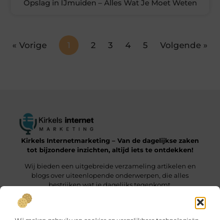
Opslag in IJmuiden – Alles Wat Je Moet Weten
« Vorige
1
2
3
4
5
Volgende »
Kirkels Internetmarketing – Van de dagelijkse zaken
tot bijzondere inzichten, altijd iets te ontdekken!
Wij bieden een uitgebreide verzameling artikelen en
blogs over uiteenlopende onderwerpen, die alles
bestrijken wat je dagelijks tegenkomt.
Onze informatie