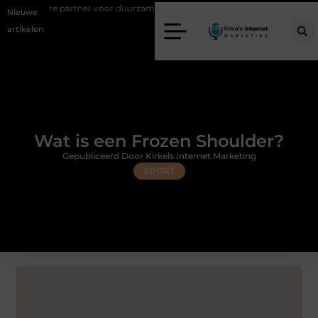
rtner voor duurzame staalconstructies
Vastgoed klanten genereren me
Nieuwe
artikelen
Wat is een Frozen Shoulder?
Gepubliceerd Door Kirkels Internet Marketing
SPORT