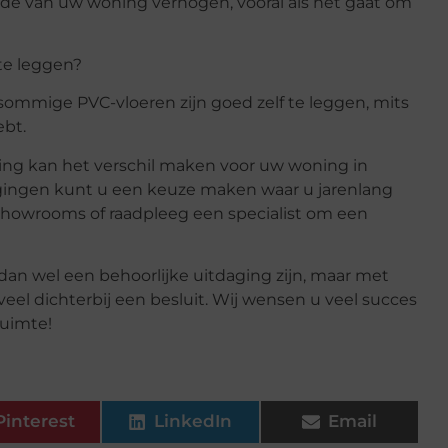
de van uw woning verhogen, vooral als het gaat om
 te leggen?
 sommige PVC-vloeren zijn goed zelf te leggen, mits
ebt.
ng kan het verschil maken voor uw woning in
egingen kunt u een keuze maken waar u jarenlang
 showrooms of raadpleeg een specialist om een
an wel een behoorlijke uitdaging zijn, maar met
eel dichterbij een besluit. Wij wensen u veel succes
ruimte!
Pinterest
LinkedIn
Email