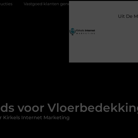
 klanten genereren met online marketing: zo trek je meer kopers, ve
Uit De M
ids voor Vloerbedekkin
 Kirkels Internet Marketing