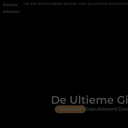
 betrouwbare partner voor duurzame staalconstructies
Vastgoed
Nieuwe
artikelen
De Ultieme G
Gepubliceerd Door
WINKELEN