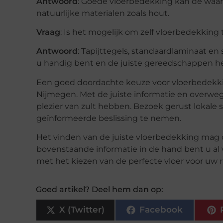
Antwoord
: Goede vloerbedekking kan de waar
natuurlijke materialen zoals hout.
Vraag
: Is het mogelijk om zelf vloerbedekking
Antwoord
: Tapijttegels, standaardlaminaat en
u handig bent en de juiste gereedschappen h
Een goed doordachte keuze voor vloerbedekki
Nijmegen. Met de juiste informatie en overw
plezier van zult hebben. Bezoek gerust lokale
geïnformeerde beslissing te nemen.
Het vinden van de juiste vloerbedekking mag d
bovenstaande informatie in de hand bent u al v
met het kiezen van de perfecte vloer voor uw 
Goed artikel? Deel hem dan op:
X (Twitter)
Facebook