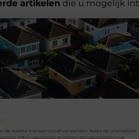
rde artikelen
die u mogelijk in
ort?
an de meeste mensen vooraf verwachten. Naast de uiteindelijke
woning, foto’s van binnen en buiten, een vergelijking met